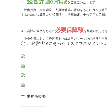
経営計画の作成
３．
をご支援いたします
設備投資、資金調達、人員整備等の計画をもとに月次損益予
するために決算日より40日以内に決算確定、申告完了を目指
必要保障額
４．会計の数字をもとに
を算定いたしま
中小企業において経営者または経営のキーマンが経営から離
定
経営状況にそったリスクマネジメント
し、
事務所概要