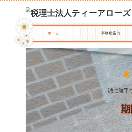
ホーム
事務所案内
事務所紹介
税理士紹介
スタッフ紹介
誠に勝手
期