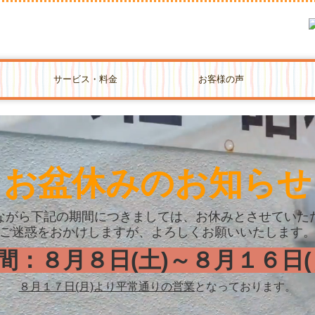
サービス・料金
お客様の声
サポート内容
料金一覧
＊お盆休みのお知らせ
ながら下記の期間につきましては、お休みとさせていた
ご迷惑をおかけしますが、よろしくお願いいたします
間：８月８日(土)～８月１６日(
８月１７日(月)より平常通りの営業
となっております。