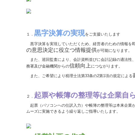
黒字決算の実現
１．
をご支援いたします
黒字決算を実現していただくため、経営者のための情報を即
の意思決定に役立つ情報提供
が可能になります。
また、巡回監査により、会計資料並びに会計記録の適法性、
信頼向上
務署及び金融機関からの
につながります。
また、ご希望により税理士法第33条の2第1項の規定による
起票や帳簿の整理等は企業自
２．
起票（パソコンへの仕訳入力）や帳簿の整理等は本来企業が
ムーズに実施できるよう繰り返しご指導いたします。